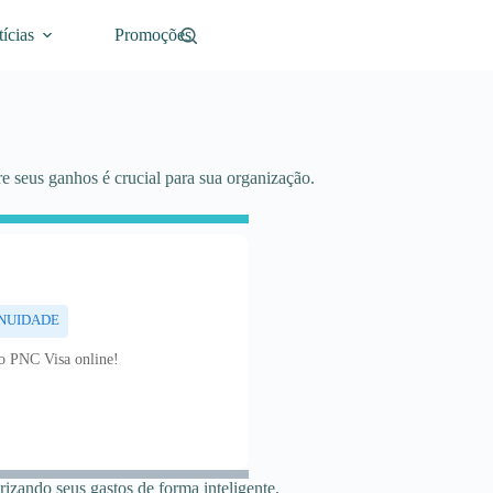
ícias
Promoções
re seus ganhos é crucial para sua organização.
NUIDADE
to PNC Visa online!
izando seus gastos de forma inteligente.