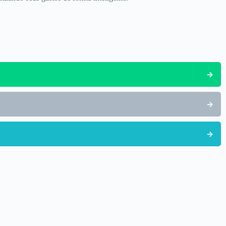
→
→
→