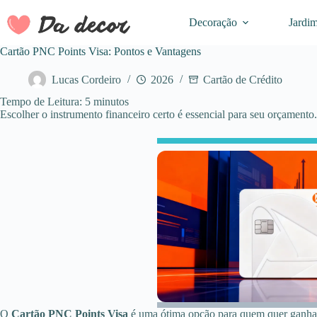
Pular
para
Decoração
Jardi
o
conteúdo
Cartão PNC Points Visa: Pontos e Vantagens
Lucas Cordeiro
2026
Cartão de Crédito
Tempo de Leitura:
5
minutos
Escolher o instrumento financeiro certo é essencial para seu orçamento.
O
Cartão PNC Points Visa
é uma ótima opção para quem quer ganhar r