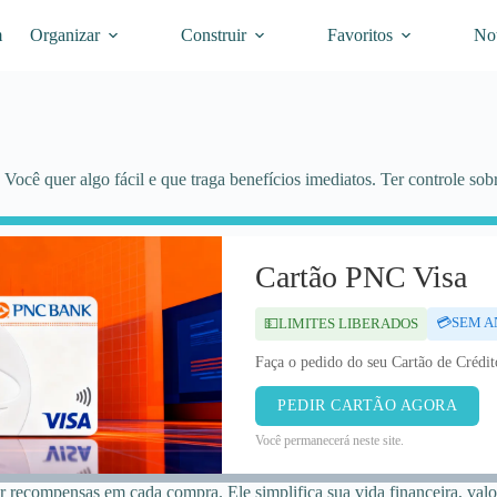
m
Organizar
Construir
Favoritos
Not
 Você quer algo fácil e que traga benefícios imediatos. Ter controle sob
Cartão PNC Visa
💳SEM A
💵LIMITES LIBERADOS
Faça o pedido do seu Cartão de Crédi
PEDIR CARTÃO AGORA
Você permanecerá neste site.
ecompensas em cada compra. Ele simplifica sua vida financeira, valor