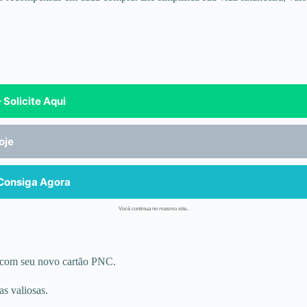
 Solicite Aqui
oje
 Consiga Agora
Você continua no mesmo site..
o com seu novo cartão PNC.
s valiosas.