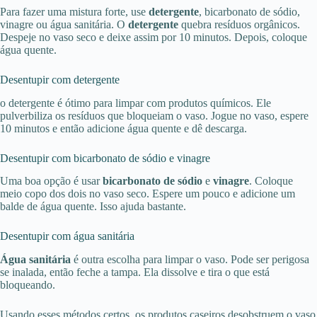
Para fazer uma mistura forte, use
detergente
, bicarbonato de sódio,
vinagre ou água sanitária. O
detergente
quebra resíduos orgânicos.
Despeje no vaso seco e deixe assim por 10 minutos. Depois, coloque
água quente.
Desentupir com detergente
o detergente é ótimo para limpar com produtos químicos. Ele
pulverbiliza os resíduos que bloqueiam o vaso. Jogue no vaso, espere
10 minutos e então adicione água quente e dê descarga.
Desentupir com bicarbonato de sódio e vinagre
Uma boa opção é usar
bicarbonato de sódio
e
vinagre
. Coloque
meio copo dos dois no vaso seco. Espere um pouco e adicione um
balde de água quente. Isso ajuda bastante.
Desentupir com água sanitária
Água sanitária
é outra escolha para limpar o vaso. Pode ser perigosa
se inalada, então feche a tampa. Ela dissolve e tira o que está
bloqueando.
Usando esses métodos certos, os produtos caseiros desobstruem o vaso