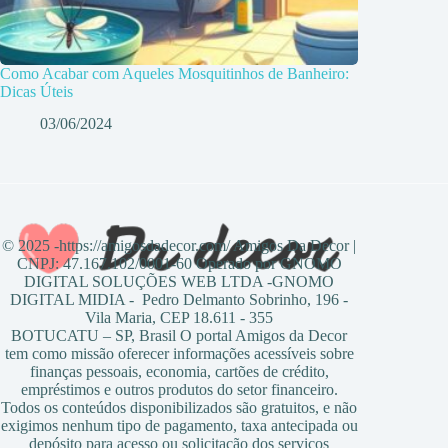
Como Acabar com Aqueles Mosquitinhos de Banheiro:
Dicas Úteis
03/06/2024
© 2025 -https://amigosdadecor.com/ Amigos Da Decor |
CNPJ: 47.167.102/0001-60 Operado por GNOMO
DIGITAL SOLUÇÕES WEB LTDA -GNOMO
DIGITAL MIDIA - Pedro Delmanto Sobrinho, 196 -
Vila Maria, CEP 18.611 - 355
BOTUCATU – SP, Brasil O portal Amigos da Decor
tem como missão oferecer informações acessíveis sobre
finanças pessoais, economia, cartões de crédito,
empréstimos e outros produtos do setor financeiro.
Todos os conteúdos disponibilizados são gratuitos, e não
exigimos nenhum tipo de pagamento, taxa antecipada ou
depósito para acesso ou solicitação dos serviços