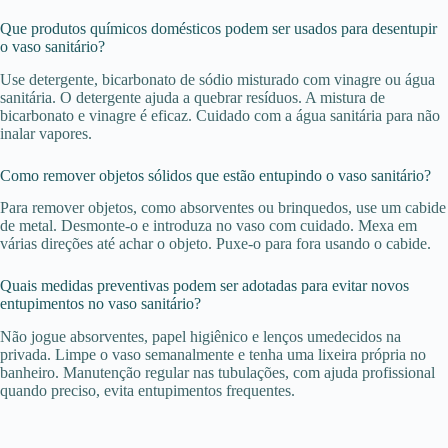
Que produtos químicos domésticos podem ser usados para desentupir
o vaso sanitário?
Use detergente, bicarbonato de sódio misturado com vinagre ou água
sanitária. O detergente ajuda a quebrar resíduos. A mistura de
bicarbonato e vinagre é eficaz. Cuidado com a água sanitária para não
inalar vapores.
Como remover objetos sólidos que estão entupindo o vaso sanitário?
Para remover objetos, como absorventes ou brinquedos, use um cabide
de metal. Desmonte-o e introduza no vaso com cuidado. Mexa em
várias direções até achar o objeto. Puxe-o para fora usando o cabide.
Quais medidas preventivas podem ser adotadas para evitar novos
entupimentos no vaso sanitário?
Não jogue absorventes, papel higiênico e lenços umedecidos na
privada. Limpe o vaso semanalmente e tenha uma lixeira própria no
banheiro. Manutenção regular nas tubulações, com ajuda profissional
quando preciso, evita entupimentos frequentes.