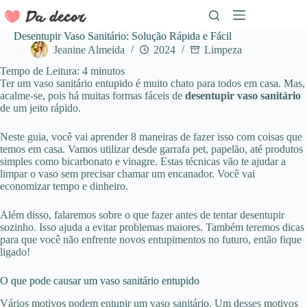
Pular
para
o
Desentupir Vaso Sanitário: Solução Rápida e Fácil
conteúdo
Jeanine Almeida
2024
Limpeza
Tempo de Leitura:
4
minutos
Ter um vaso sanitário entupido é muito chato para todos em casa. Mas,
acalme-se, pois há muitas formas fáceis de
desentupir vaso sanitário
de um jeito rápido.
Neste guia, você vai aprender 8 maneiras de fazer isso com coisas que
temos em casa. Vamos utilizar desde garrafa pet, papelão, até produtos
simples como bicarbonato e vinagre. Estas técnicas vão te ajudar a
limpar o vaso sem precisar chamar um encanador. Você vai
economizar tempo e dinheiro.
Além disso, falaremos sobre o que fazer antes de tentar desentupir
sozinho. Isso ajuda a evitar problemas maiores. Também teremos dicas
para que você não enfrente novos entupimentos no futuro, então fique
ligado!
O que pode causar um vaso sanitário entupido
Vários motivos podem entupir um vaso sanitário. Um desses motivos