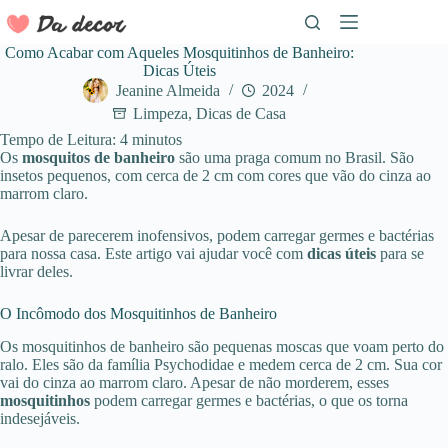
Pular
para
o
Como Acabar com Aqueles Mosquitinhos de Banheiro:
conteúdo
Dicas Úteis
Jeanine Almeida
2024
Limpeza
,
Dicas de Casa
Tempo de Leitura:
4
minutos
Os
mosquitos de banheiro
são uma praga comum no Brasil. São
insetos pequenos, com cerca de 2 cm com cores que vão do cinza ao
marrom claro.
Apesar de parecerem inofensivos, podem carregar germes e bactérias
para nossa casa. Este artigo vai ajudar você com
dicas úteis
para se
livrar deles.
O Incômodo dos Mosquitinhos de Banheiro
Os mosquitinhos de banheiro são pequenas moscas que voam perto do
ralo. Eles são da família Psychodidae e medem cerca de 2 cm. Sua cor
vai do cinza ao marrom claro. Apesar de não morderem, esses
mosquitinhos
podem carregar germes e bactérias, o que os torna
indesejáveis.