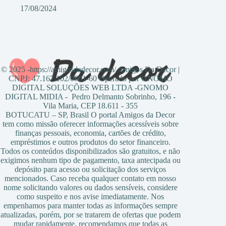
17/08/2024
© 2025 -https://amigosdadecor.com/ Amigos Da Decor |
CNPJ: 47.167.102/0001-60 Operado por GNOMO
DIGITAL SOLUÇÕES WEB LTDA -GNOMO
DIGITAL MIDIA - Pedro Delmanto Sobrinho, 196 -
Vila Maria, CEP 18.611 - 355
BOTUCATU – SP, Brasil O portal Amigos da Decor
tem como missão oferecer informações acessíveis sobre
finanças pessoais, economia, cartões de crédito,
empréstimos e outros produtos do setor financeiro.
Todos os conteúdos disponibilizados são gratuitos, e não
exigimos nenhum tipo de pagamento, taxa antecipada ou
depósito para acesso ou solicitação dos serviços
mencionados. Caso receba qualquer contato em nosso
nome solicitando valores ou dados sensíveis, considere
como suspeito e nos avise imediatamente. Nos
empenhamos para manter todas as informações sempre
atualizadas, porém, por se tratarem de ofertas que podem
mudar rapidamente, recomendamos que todas as