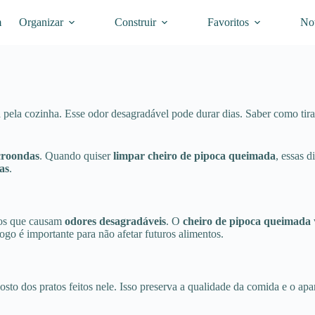
m
Organizar
Construir
Favoritos
Not
pela cozinha. Esse odor desagradável pode durar dias. Saber como tira
croondas
. Quando quiser
limpar cheiro de pipoca queimada
, essas 
as
.
tos que causam
odores desagradáveis
. O
cheiro de pipoca queimada
ogo é importante para não afetar futuros alimentos.
osto dos pratos feitos nele. Isso preserva a qualidade da comida e o a