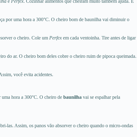
lha
e
Perfex
. Cozinhar alimentos que cheiram muito também ajuda. E
a por uma hora a 300°C. O cheiro bom de baunilha vai diminuir o
bsorver o cheiro. Cole um
Perfex
em cada ventoinha. Tire antes de ligar
iro do ar. O cheiro bom deles cobre o cheiro ruim de pipoca queimada.
ssim, você evita acidentes.
r uma hora a 300°C. O cheiro de
baunilha
vai se espalhar pela
obri-las. Assim, os panos vão absorver o cheiro quando o micro-ondas