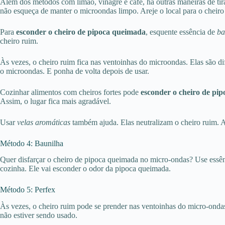
Além dos métodos com limão, vinagre e café, há outras maneiras de tir
não esqueça de manter o microondas limpo. Areje o local para o cheiro 
Para
esconder o cheiro de pipoca queimada
, esquente essência de
ba
cheiro ruim.
Às vezes, o cheiro ruim fica nas ventoinhas do microondas. Elas são di
o microondas. E ponha de volta depois de usar.
Cozinhar alimentos com cheiros fortes pode
esconder o cheiro de pi
Assim, o lugar fica mais agradável.
Usar
velas aromáticas
também ajuda. Elas neutralizam o cheiro ruim. A
Método 4: Baunilha
Quer disfarçar o cheiro de pipoca queimada no micro-ondas? Use essê
cozinha. Ele vai esconder o odor da pipoca queimada.
Método 5: Perfex
Às vezes, o cheiro ruim pode se prender nas ventoinhas do micro-ondas.
não estiver sendo usado.