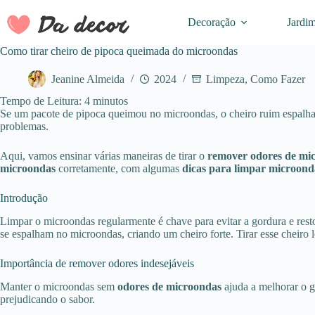
Pular
para
Decoração
Jardi
o
conteúdo
Como tirar cheiro de pipoca queimada do microondas
Jeanine Almeida
2024
Limpeza
,
Como Fazer
Tempo de Leitura:
4
minutos
Se um pacote de pipoca queimou no microondas, o cheiro ruim espalha 
problemas.
Aqui, vamos ensinar várias maneiras de tirar o
remover odores de mi
microondas
corretamente, com algumas
dicas para limpar microond
Introdução
Limpar o microondas regularmente é chave para evitar a gordura e res
se espalham no microondas, criando um cheiro forte. Tirar esse cheiro l
Importância de remover odores indesejáveis
Manter o microondas sem
odores de microondas
ajuda a melhorar o g
prejudicando o sabor.