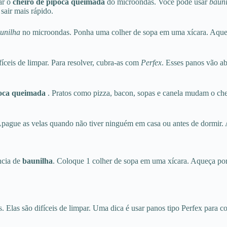
ar o
cheiro de pipoca queimada
do microondas. Você pode usar
bauni
sair mais rápido.
unilha
no microondas. Ponha uma colher de sopa em uma xícara. Aqueç
fíceis de limpar. Para resolver, cubra-as com
Perfex
. Esses panos vão a
poca queimada
. Pratos como pizza, bacon, sopas e canela mudam o che
pague as velas quando não tiver ninguém em casa ou antes de dormir. A
ncia de
baunilha
. Coloque 1 colher de sopa em uma xícara. Aqueça po
 Elas são difíceis de limpar. Uma dica é usar panos tipo Perfex para c