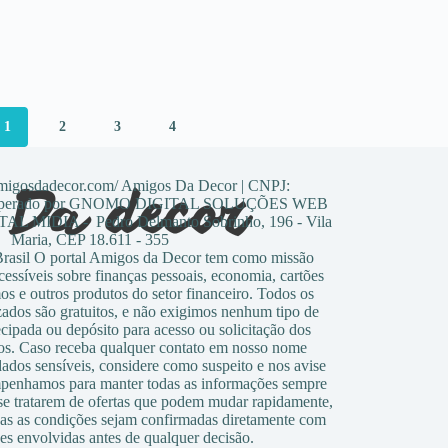
1
2
3
4
amigosdadecor.com/ Amigos Da Decor | CNPJ:
0 Operado por GNOMO DIGITAL SOLUÇÕES WEB
 MIDIA - Pedro Delmanto Sobrinho, 196 - Vila
Maria, CEP 18.611 - 355
sil O portal Amigos da Decor tem como missão
cessíveis sobre finanças pessoais, economia, cartões
os e outros produtos do setor financeiro. Todos os
zados são gratuitos, e não exigimos nenhum tipo de
cipada ou depósito para acesso ou solicitação dos
os. Caso receba qualquer contato em nosso nome
dados sensíveis, considere como suspeito e nos avise
penhamos para manter todas as informações sempre
 se tratarem de ofertas que podem mudar rapidamente,
s as condições sejam confirmadas diretamente com
ões envolvidas antes de qualquer decisão.