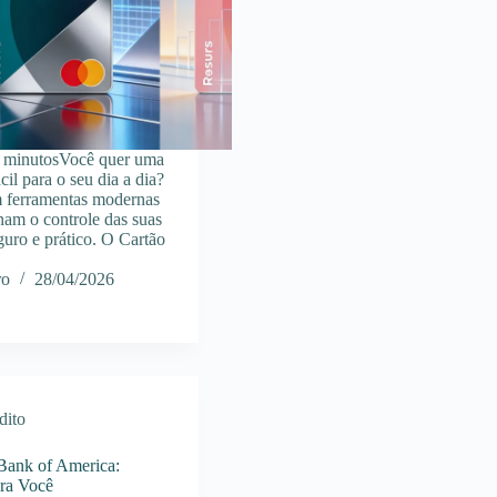
4 minutosVocê quer uma
cil para o seu dia a dia?
m ferramentas modernas
rnam o controle das suas
guro e prático. O Cartão
ro
28/04/2026
dito
 Bank of America:
ara Você