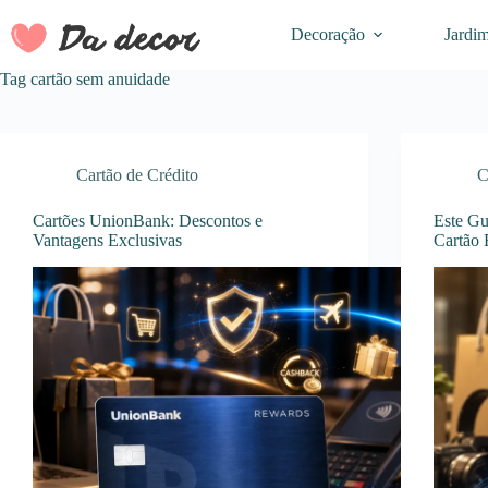
Pular
para
Decoração
Jardi
o
conteúdo
Tag
cartão sem anuidade
Cartão de Crédito
C
Cartões UnionBank: Descontos e
Este Gu
Vantagens Exclusivas
Cartão