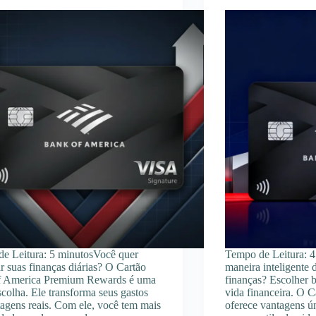
e Leitura: 5 minutosVocê quer
Tempo de Leitura: 
r suas finanças diárias? O Cartão
maneira inteligente 
f America Premium Rewards é uma
finanças? Escolher
scolha. Ele transforma seus gastos
vida financeira. O 
agens reais. Com ele, você tem mais
oferece vantagens ú