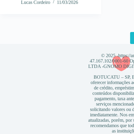
Lucas Cordeiro
11/03/2026
© 2025 -https://
47.167.102/0001-6
LTDA -GNOMO DIGITAL
BOTUCATU – SP, Bra
oferecer informações a
de crédito, empréstim
conteúdos disponibili
pagamento, taxa ante
serviços mencionad
solicitando valores ou 
imediatamente. Nos em
atualizadas, porém, por
recomendamos que toda
as instituiç