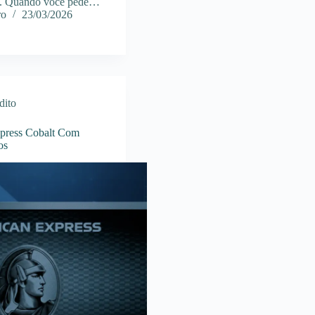
da. Quando você pede…
ro
23/03/2026
dito
press Cobalt Com
os