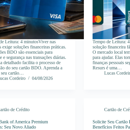
e Leitura: 4 minutosViver nas
Tempo de Leitura: 
s exige soluções financeiras práticas.
solução financeira fá
ões BDO são essenciais para
O mercado local te
e e segurança nas transações diárias.
para ajudar. Elas to
a detalhado facilita o processo de
finanças pessoais se
ação do seu cartão BDO. Aprenda a
Resurs é uma…
ar seu cartão…
Lucas Cordei
ucas Cordeiro
04/08/2026
artão de Crédito
Cartão de Cré
 Bank of America Premium
Solicite Seu Cartão
s: Seu Novo Aliado
Benefícios Feitos P