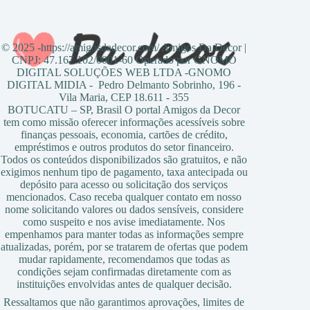
© 2025 -https://amigosdadecor.com/ Amigos Da Decor |
CNPJ: 47.167.102/0001-60 Operado por GNOMO
DIGITAL SOLUÇÕES WEB LTDA -GNOMO
DIGITAL MIDIA - Pedro Delmanto Sobrinho, 196 -
Vila Maria, CEP 18.611 - 355
BOTUCATU – SP, Brasil O portal Amigos da Decor
tem como missão oferecer informações acessíveis sobre
finanças pessoais, economia, cartões de crédito,
empréstimos e outros produtos do setor financeiro.
Todos os conteúdos disponibilizados são gratuitos, e não
exigimos nenhum tipo de pagamento, taxa antecipada ou
depósito para acesso ou solicitação dos serviços
mencionados. Caso receba qualquer contato em nosso
nome solicitando valores ou dados sensíveis, considere
como suspeito e nos avise imediatamente. Nos
empenhamos para manter todas as informações sempre
atualizadas, porém, por se tratarem de ofertas que podem
mudar rapidamente, recomendamos que todas as
condições sejam confirmadas diretamente com as
instituições envolvidas antes de qualquer decisão.
Ressaltamos que não garantimos aprovações, limites de