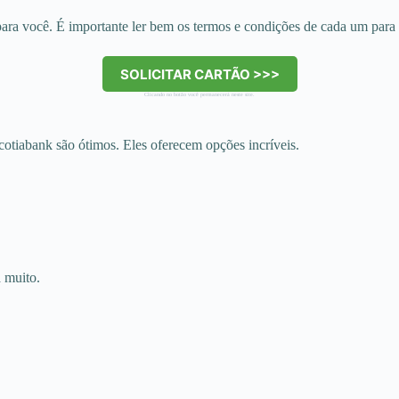
 para você. É importante ler bem os termos e condições de cada um para 
SOLICITAR CARTÃO >>>
Clicando no botão você permanecerá neste site.
cotiabank são ótimos. Eles oferecem opções incríveis.
a muito.