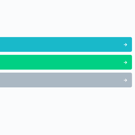
→
→
→