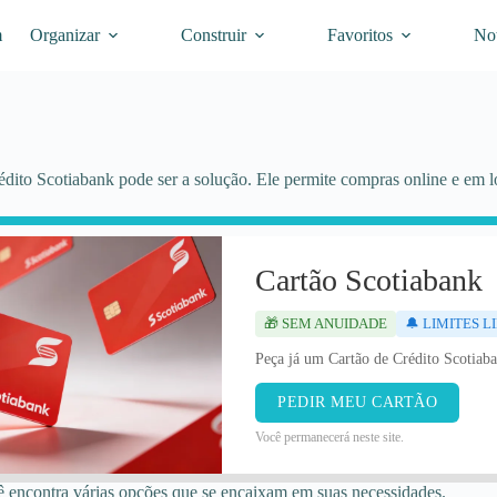
m
Organizar
Construir
Favoritos
Not
dito Scotiabank pode ser a solução. Ele permite compras online e em lo
Cartão Scotiabank
🎁 SEM ANUIDADE
🔔 LIMITES 
Peça já um Cartão de Crédito Scotiaba
PEDIR MEU CARTÃO
Você permanecerá neste site.
cê encontra várias opções que se encaixam em suas necessidades.