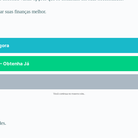
ar suas finanças melhor.
Agora
 – Obtenha Já
Você continua no mesmo site..
des.