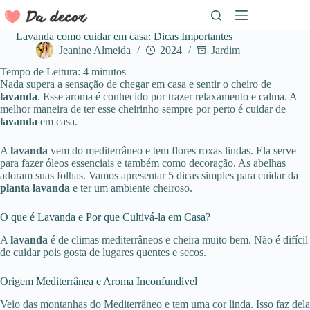
Pular
para
o
Lavanda como cuidar em casa: Dicas Importantes
conteúdo
Jeanine Almeida
2024
Jardim
Tempo de Leitura:
4
minutos
Nada supera a sensação de chegar em casa e sentir o cheiro de
lavanda
. Esse aroma é conhecido por trazer relaxamento e calma. A
melhor maneira de ter esse cheirinho sempre por perto é cuidar de
lavanda
em casa.
A
lavanda
vem do mediterrâneo e tem flores roxas lindas. Ela serve
para fazer óleos essenciais e também como decoração. As abelhas
adoram suas folhas. Vamos apresentar 5 dicas simples para cuidar da
planta lavanda
e ter um ambiente cheiroso.
O que é Lavanda e Por que Cultivá-la em Casa?
A
lavanda
é de climas mediterrâneos e cheira muito bem. Não é difícil
de cuidar pois gosta de lugares quentes e secos.
Origem Mediterrânea e Aroma Inconfundível
Veio das montanhas do Mediterrâneo e tem uma cor linda. Isso faz dela