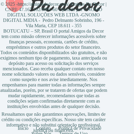
© 2025 -https://amigosdadecor.com/ Amigos Da Decor |
CNPJ: 47.167.102/0001-60 Operado por GNOMO
DIGITAL SOLUÇÕES WEB LTDA -GNOMO
DIGITAL MIDIA - Pedro Delmanto Sobrinho, 196 -
Vila Maria, CEP 18.611 - 355
BOTUCATU – SP, Brasil O portal Amigos da Decor
tem como missão oferecer informações acessíveis sobre
finanças pessoais, economia, cartões de crédito,
empréstimos e outros produtos do setor financeiro.
Todos os conteúdos disponibilizados são gratuitos, e não
exigimos nenhum tipo de pagamento, taxa antecipada ou
depósito para acesso ou solicitação dos serviços
mencionados. Caso receba qualquer contato em nosso
nome solicitando valores ou dados sensíveis, considere
como suspeito e nos avise imediatamente. Nos
empenhamos para manter todas as informações sempre
atualizadas, porém, por se tratarem de ofertas que podem
mudar rapidamente, recomendamos que todas as
condições sejam confirmadas diretamente com as
instituições envolvidas antes de qualquer decisão.
Ressaltamos que não garantimos aprovações, limites de
crédito ou condições específicas. Nosso site tem caráter
informativo e não substitui orientação profissional,
Início
Contato
Política de Privacidade
jurídica ou financeira.
Sobre Nós
Termos de Uso