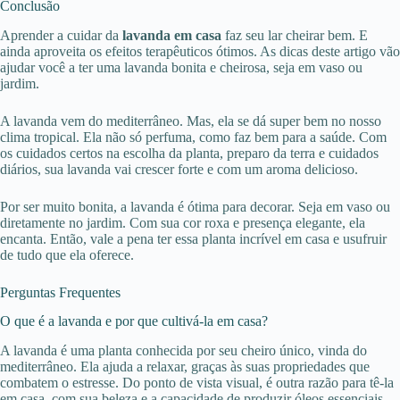
Conclusão
Aprender a cuidar da
lavanda em casa
faz seu lar cheirar bem. E
ainda aproveita os efeitos terapêuticos ótimos. As dicas deste artigo vão
ajudar você a ter uma lavanda bonita e cheirosa, seja em vaso ou
jardim.
A lavanda vem do mediterrâneo. Mas, ela se dá super bem no nosso
clima tropical. Ela não só perfuma, como faz bem para a saúde. Com
os cuidados certos na escolha da planta, preparo da terra e cuidados
diários, sua lavanda vai crescer forte e com um aroma delicioso.
Por ser muito bonita, a lavanda é ótima para decorar. Seja em vaso ou
diretamente no jardim. Com sua cor roxa e presença elegante, ela
encanta. Então, vale a pena ter essa planta incrível em casa e usufruir
de tudo que ela oferece.
Perguntas Frequentes
O que é a lavanda e por que cultivá-la em casa?
A lavanda é uma planta conhecida por seu cheiro único, vinda do
mediterrâneo. Ela ajuda a relaxar, graças às suas propriedades que
combatem o estresse. Do ponto de vista visual, é outra razão para tê-la
em casa, com sua beleza e a capacidade de produzir óleos essenciais.