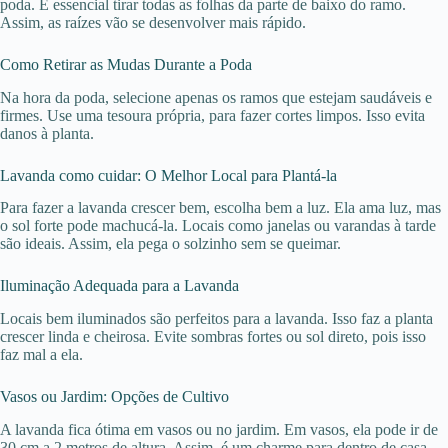
poda. É essencial tirar todas as folhas da parte de baixo do ramo.
Assim, as raízes vão se desenvolver mais rápido.
Como Retirar as Mudas Durante a Poda
Na hora da poda, selecione apenas os ramos que estejam saudáveis e
firmes. Use uma tesoura própria, para fazer cortes limpos. Isso evita
danos à planta.
Lavanda como cuidar: O Melhor Local para Plantá-la
Para fazer a lavanda crescer bem, escolha bem a luz. Ela ama luz, mas
o sol forte pode machucá-la. Locais como janelas ou varandas à tarde
são ideais. Assim, ela pega o solzinho sem se queimar.
Iluminação Adequada para a Lavanda
Locais bem iluminados são perfeitos para a lavanda. Isso faz a planta
crescer linda e cheirosa. Evite sombras fortes ou sol direto, pois isso
faz mal a ela.
Vasos ou Jardim: Opções de Cultivo
A lavanda fica ótima em vasos ou no jardim. Em vasos, ela pode ir de
30 cm a 2 metros de altura. Assim, é um charme para dentro de casa.