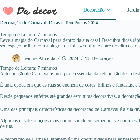
Pular
para
Decoração
Jardi
o
conteúdo
Decoração de Carnaval: Dicas e Tendências 2024
Tempo de Leitura:
7
minutos
Leve a magia do Carnaval para dentro da sua casa! Descubra dicas rápi
seu espaço brilhar com a alegria da folia - confira e entre no clima carn
Jeanine Almeida
2024
Decoração
Tempo de Leitura:
7
minutos
A decoração de Carnaval é uma parte essencial da celebração desta fest
É uma época em que as ruas se enchem de cores, brilhos e fantasias, e 
Desde pequenos enfeites até grandes estruturas decorativas, a decoraçã
Uma das principais características da decoração de Carnaval é a sua dive
Algumas das decorações mais comuns incluem serpentinas e confetes, ba
de rua.
A decoração de Carnaval também é uma oportunidade para as pessoas mos