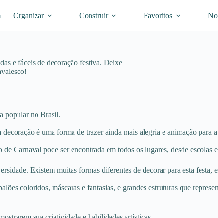
m
Organizar
Construir
Favoritos
Not
das e fáceis de decoração festiva. Deixe
avalesco!
a popular no Brasil.
a decoração é uma forma de trazer ainda mais alegria e animação para a 
o de Carnaval pode ser encontrada em todos os lugares, desde escolas e 
rsidade. Existem muitas formas diferentes de decorar para esta festa, e 
lões coloridos, máscaras e fantasias, e grandes estruturas que repres
trarem sua criatividade e habilidades artísticas.