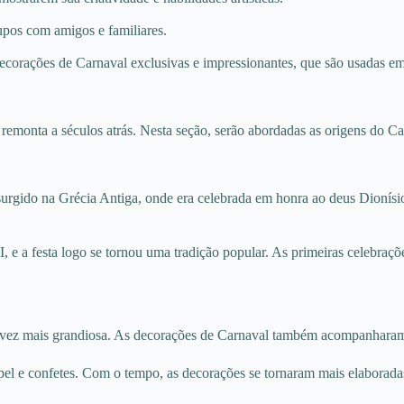
upos com amigos e familiares.
 decorações de Carnaval exclusivas e impressionantes, que são usadas em
 remonta a séculos atrás. Nesta seção, serão abordadas as origens do C
a surgido na Grécia Antiga, onde era celebrada em honra ao deus Dioní
, e a festa logo se tornou uma tradição popular. As primeiras celebraçõ
 vez mais grandiosa. As decorações de Carnaval também acompanharam e
pel e confetes. Com o tempo, as decorações se tornaram mais elaborada