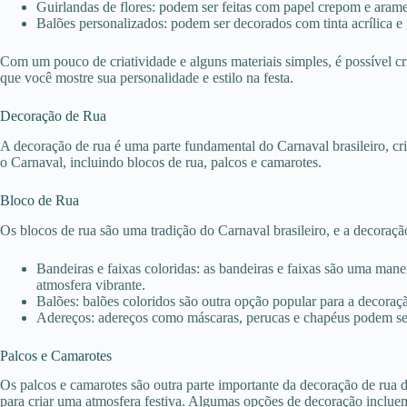
Guirlandas de flores: podem ser feitas com papel crepom e arame, 
Balões personalizados: podem ser decorados com tinta acrílica e gl
Com um pouco de criatividade e alguns materiais simples, é possível
que você mostre sua personalidade e estilo na festa.
Decoração de Rua
A decoração de rua é uma parte fundamental do Carnaval brasileiro, cria
o Carnaval, incluindo blocos de rua, palcos e camarotes.
Bloco de Rua
Os blocos de rua são uma tradição do Carnaval brasileiro, e a decoraç
Bandeiras e faixas coloridas: as bandeiras e faixas são uma manei
atmosfera vibrante.
Balões: balões coloridos são outra opção popular para a decoraç
Adereços: adereços como máscaras, perucas e chapéus podem ser u
Palcos e Camarotes
Os palcos e camarotes são outra parte importante da decoração de rua 
para criar uma atmosfera festiva. Algumas opções de decoração inclue