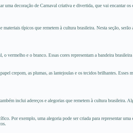
 uma decoração de Carnaval criativa e divertida, que vai encantar os 
s e materiais típicos que remetem à cultura brasileira. Nesta seção, se
l, o vermelho e o branco. Essas cores representam a bandeira brasileira
apel crepom, as plumas, as lantejoulas e os tecidos brilhantes. Esses mat
l também inclui adereços e alegorias que remetem à cultura brasileira. 
fico. Por exemplo, uma alegoria pode ser criada para representar uma 
cos.