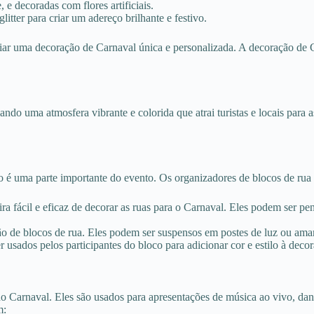
e decoradas com flores artificiais.
itter para criar um adereço brilhante e festivo.
 criar uma decoração de Carnaval única e personalizada. A decoração 
ndo uma atmosfera vibrante e colorida que atrai turistas e locais para a
ão é uma parte importante do evento. Os organizadores de blocos de rua
ra fácil e eficaz de decorar as ruas para o Carnaval. Eles podem ser pe
ão de blocos de rua. Eles podem ser suspensos em postes de luz ou amar
sados pelos participantes do bloco para adicionar cor e estilo à decor
do Carnaval. Eles são usados para apresentações de música ao vivo, da
m: