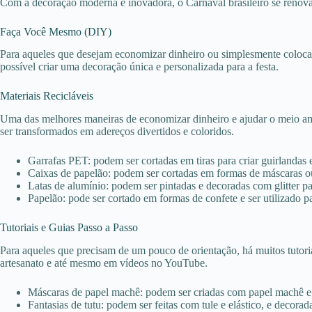
Com a decoração moderna e inovadora, o Carnaval brasileiro se renova 
Faça Você Mesmo (DIY)
Para aqueles que desejam economizar dinheiro ou simplesmente colocar 
possível criar uma decoração única e personalizada para a festa.
Materiais Recicláveis
Uma das melhores maneiras de economizar dinheiro e ajudar o meio ambi
ser transformados em adereços divertidos e coloridos.
Garrafas PET: podem ser cortadas em tiras para criar guirlandas e
Caixas de papelão: podem ser cortadas em formas de máscaras ou
Latas de alumínio: podem ser pintadas e decoradas com glitter para
Papelão: pode ser cortado em formas de confete e ser utilizado p
Tutoriais e Guias Passo a Passo
Para aqueles que precisam de um pouco de orientação, há muitos tutori
artesanato e até mesmo em vídeos no YouTube.
Máscaras de papel machê: podem ser criadas com papel machê e ti
Fantasias de tutu: podem ser feitas com tule e elástico, e decorada