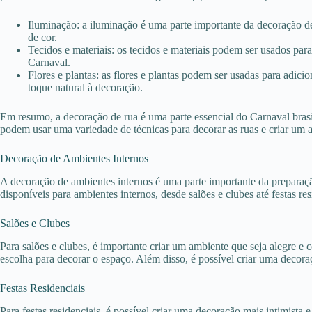
Iluminação: a iluminação é uma parte importante da decoração de
de cor.
Tecidos e materiais: os tecidos e materiais podem ser usados p
Carnaval.
Flores e plantas: as flores e plantas podem ser usadas para adic
toque natural à decoração.
Em resumo, a decoração de rua é uma parte essencial do Carnaval brasile
podem usar uma variedade de técnicas para decorar as ruas e criar um 
Decoração de Ambientes Internos
A decoração de ambientes internos é uma parte importante da prepara
disponíveis para ambientes internos, desde salões e clubes até festas res
Salões e Clubes
Para salões e clubes, é importante criar um ambiente que seja alegre 
escolha para decorar o espaço. Além disso, é possível criar uma deco
Festas Residenciais
Para festas residenciais, é possível criar uma decoração mais intimista