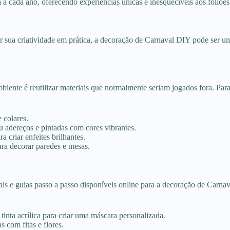
a cada ano, oferecendo experiências únicas e inesquecíveis aos foliões
sua criatividade em prática, a decoração de Carnaval DIY pode ser uma 
ente é reutilizar materiais que normalmente seriam jogados fora. Para
 colares.
 adereços e pintadas com cores vibrantes.
 criar enfeites brilhantes.
ara decorar paredes e mesas.
ais e guias passo a passo disponíveis online para a decoração de Carna
nta acrílica para criar uma máscara personalizada.
s com fitas e flores.