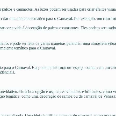
 palcos e camarotes. As luzes podem ser usadas para criar efeitos vis
ara criar um ambiente temático para o Carnaval. Por exemplo, um camar
ionar cor e vida à decoração de palcos e camarotes. Eles podem ser usado
iro, e pode ser feita de várias maneiras para criar uma atmosfera vibra
ambiente temático para o Carnaval.
ção para o Carnaval. Ela pode transformar um espaço comum em um ambi
idenciais.
e convidativo. Uma boa opção é usar cores vibrantes e brilhantes, como
ração temática, como uma decoração de samba ou de carnaval de Veneza
 e personalizada. Uma ideia é utilizar adereços de carnaval, como másca