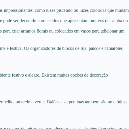
uais impressionantes, como luzes piscando ou luzes coloridas que mudam
ote pode ser decorado com tecidos que apresentam motivos de samba ou
s para criar arranjos florais ou colocados em vasos para adicionar um
nte e festiva. Os organizadores de blocos de rua, palcos e camarotes
ente festivo e alegre. Existem muitas opções de decoração
 vermelho, amarelo e verde. Balões e serpentinas também são uma ótima
.
ras e colares de miçangas, para decorar a casa. Também é possível usar